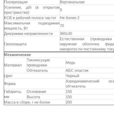
Поляризация
Вертикальная
Усиление, дбi (в открытом
9
пространстве)
КСВ в рабочей полосе частот
Не более 2
Максимальная подводимая
70
мощность, Вт
Диаграмма направленности
360x30
Естественная (проводни
Грозозащита
наружная оболочка фид
накоротко по постоянному ток
Механические
Токонесущие
Медь
Материал
проводники
Обтекатель
АБС пластик
Цвет
Черный
Аэродинамический осе
Форма
обтекатель
Габариты,
Основание
150
мм
Высота
150
Масса в сборе, г не более
200