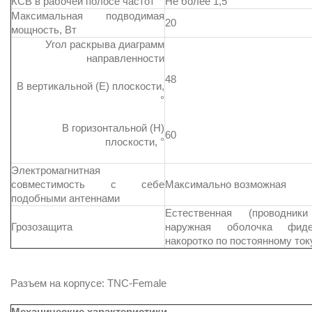
КСВ в рабочей полосе частот
Не более 1,5
Максимальная подводимая
20
мощность, Вт
Угол раскрыва диаграмм
направленности
48
В вертикальной (Е) плоскости,
°
В горизонтальной (Н)
60
плоскости, °
Электромагнитная
совместимость с себе
Максимально возможная
подобными антеннами
Естественная (проводни
Грозозащита
наружная оболочка фид
накоротко по постоянному ток
Разъем на корпусе: TNC-Female
Механические характеристики