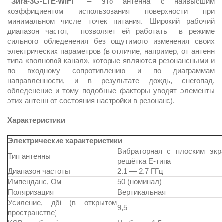
“Зига-3G-LTE-WiFi”
– это антенна с наивысшим
коэффициентом использования поверхности при
минимальном числе точек питания. Широкий рабочий
диапазон частот, позволяет ей работать в режиме
сильного обледенения без ощутимого изменения своих
электрических параметров (в отличие, например, от антенн
типа «волновой канал», которые являются резонансными и
по входному сопротивлению и по диаграммам
направленности, и в результате дождь, снегопад,
обледенение и тому подобные факторы уводят элементы
этих антенн от состояния настройки в резонанс).
Характеристики
Электрические характеристики
Вибраторная с плоским экр
Тип антенны
решётка Е-типа
Диапазон частоты
2.1 — 2.7 ГГц
Импенданс, Ом
50 (номинал)
Поляризация
Вертикальная
Усиление, дбi (в открытом
9,5
пространстве)