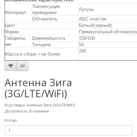
Токонесущие
Латунь
Материал
проводники
Обтекатель
АБС пластик
Цвет
Белый(черный)
Форма
Прямоугольный обтекател
Габариты,
Ширина/высота
150/100
мм
Толщина
56
200
Масса в сборе, г не более
Антенна Зига
(3G/LTE/WiFi)
Код товара: Антенна Зига (3G/LTE/WiFi)
Доступность: В наличии
Кол-во