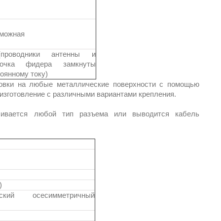
зможная
(проводники антенны и
лочка фидера замкнуты
тоянному току)
новки на любые металлические поверхности с помощью
 изготовление с различными вариантами крепления.
ливается любой тип разъема или выводится кабель
)
еский осесимметричный