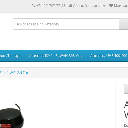
+7(499) 707-77-53
Личный кабинет
Мои зак
dium/Thuraya
Антенны ISM/LoRaWAN 868 Мгц
Антенны UHF 400-490
а-1 WiFi 2.4 Ггц
Ко