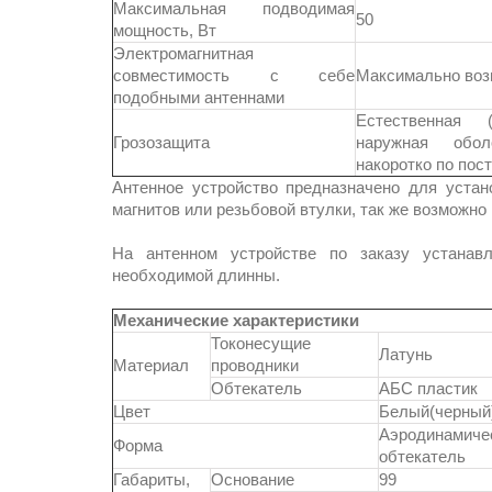
Максимальная подводимая
50
мощность, Вт
Электромагнитная
совместимость с себе
Максимально во
подобными антеннами
Естественная 
Грозозащита
наружная обо
накоротко по пос
Антенное устройство предназначено для уста
магнитов или резьбовой втулки, так же возможно
На антенном устройстве по заказу устанав
необходимой длинны.
Механические характеристики
Токонесущие
Латунь
Материал
проводники
Обтекатель
АБС пластик
Цвет
Белый(черный
Аэродинамич
Форма
обтекатель
Габариты,
Основание
99