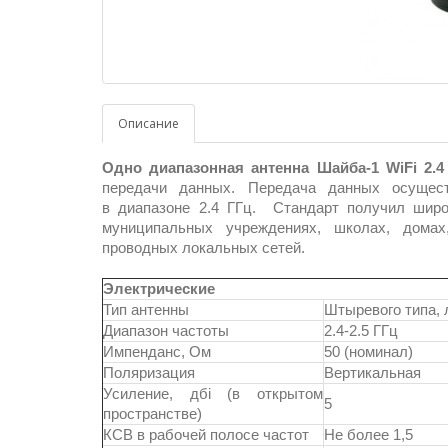
Описание
Одно диапазонная антенна Шайба-1 WiFi 2.
передачи данных. Передача данных осущест
в диапазоне 2.4 ГГц. Стандарт получил широ
муниципальных учреждениях, школах, домах,
проводных локальных сетей.
Электрические
Тип антенны
Штыревого типа, 
Диапазон частоты
2.4-2.5 ГГц
Импенданс, Ом
50 (номинал)
Поляризация
Вертикальная
Усиление, дбi (в открытом
5
пространстве)
КСВ в рабочей полосе частот
Не более 1,5