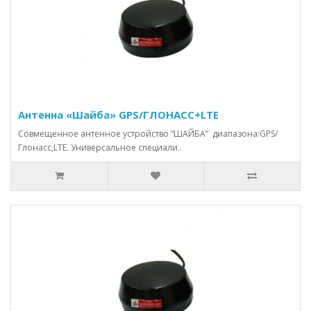
Антенна «Шайба» GPS/ГЛОНАСС+LTE
Совмещенное антенное устройство “ШАЙБА” диапазона:GPS/
Глонасс,LTE. Универсальное специали..