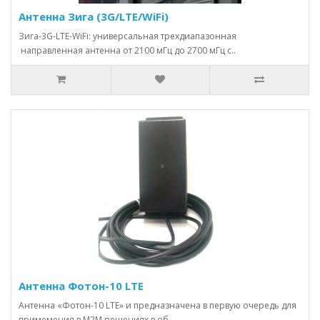
Антенна Зига (3G/LTE/WiFi)
Зига-3G-LTE-WiFi: универсальная трехдиапазонная
направленная антенна от 2100 мГц до 2700 мГц с..
Антенна Фотон-10 LTE
Антенна «Фотон-10 LTE» и предназначена в первую очередь для
примемения в М2М решениях в об..